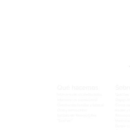
Qué hacemos
Sobr
Intervención socioeducativa
Quiénes
Intervención sociolaboral
Organiza
Orientación familiar y laboral
Cómo no
Ocio y tiempo libre
Redes y 
Escuela de Tiempo Libre
Reconoc
"SanYon"
Memoria 
Dónde e