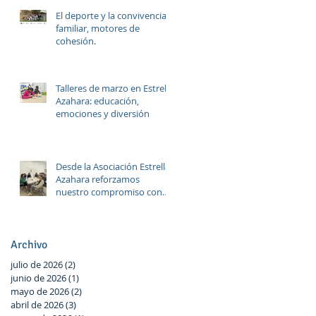
El deporte y la convivencia
familiar, motores de
cohesión.
Talleres de marzo en Estrella
Azahara: educación,
emociones y diversión
a
Desde la Asociación Estrella
Azahara reforzamos
nuestro compromiso con
Las Palmeras a través del
trabajo en red y la
participación activa en el
Plan Local.
Archivo
julio de 2026
(2)
2 entradas
junio de 2026
(1)
1 entrada
mayo de 2026
(2)
2 entradas
abril de 2026
(3)
3 entradas