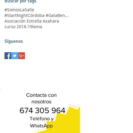
Buscar por tags
#SomosLaSalle
#StartNightCórdoba #GalaBenéfica
Asociación Estrella Azahara
curso 2018-19
lema
Síguenos
a
Contacta con
nosotros
674 305 964
Teléfono
y
WhatsApp