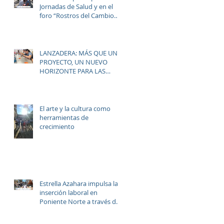
Jornadas de Salud y en el
foro “Rostros del Cambio
Social” dentro de la
estrategia ERACIS+ para
mejorar la empleabilidad y
el bienestar de la zona.
LANZADERA: MÁS QUE UN
PROYECTO, UN NUEVO
HORIZONTE PARA LAS
o
MUJERES DE LAS PALMERAS
El arte y la cultura como
herramientas de
crecimiento
Estrella Azahara impulsa la
inserción laboral en
Poniente Norte a través del
proyecto ERACIS+
t