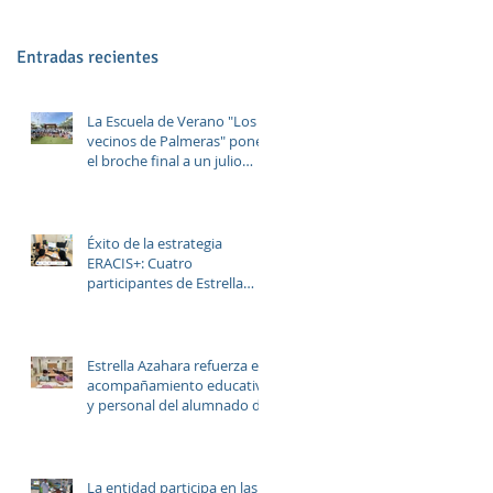
Entradas recientes
La Escuela de Verano "Los
vecinos de Palmeras" pone
el broche final a un julio
lleno de aprendizaje,
convivencia y diversión.
Éxito de la estrategia
ERACIS+: Cuatro
participantes de Estrella
Azahara logran su inserción
en el sector sociosanitario
Estrella Azahara refuerza el
acompañamiento educativo
y personal del alumnado de
los institutos y colegios de
la zona.
La entidad participa en las