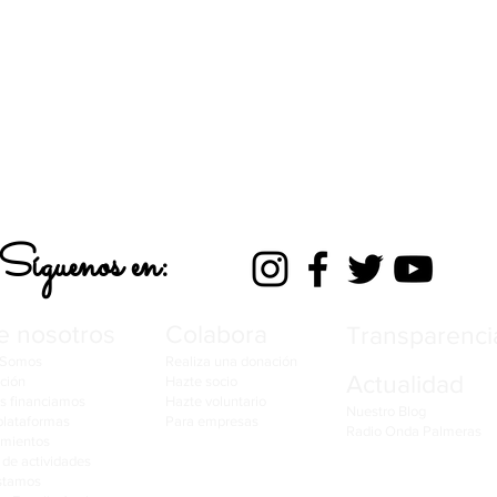
Síguenos en:
e nosotros
Colabora
Transparenci
 Somos
Realiza una donación
Actualidad
ción
Hazte socio
s financiamos
Hazte voluntario
​Nuestro Blog
plataformas
Para empresas
Radio Onda Palmeras
imientos
de actividades
stamos