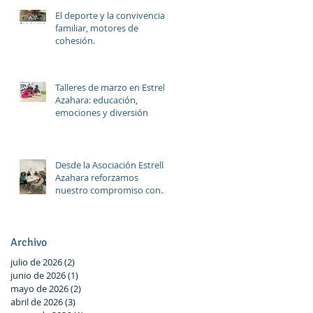
El deporte y la convivencia
familiar, motores de
cohesión.
Talleres de marzo en Estrella
Azahara: educación,
emociones y diversión
Desde la Asociación Estrella
Azahara reforzamos
nuestro compromiso con
Las Palmeras a través del
trabajo en red y la
participación activa en el
Plan Local.
Archivo
julio de 2026
(2)
2 entradas
junio de 2026
(1)
1 entrada
mayo de 2026
(2)
2 entradas
abril de 2026
(3)
3 entradas