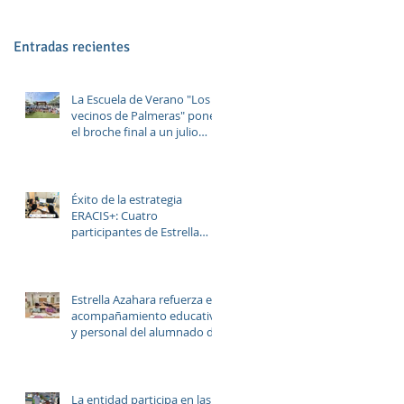
Entradas recientes
La Escuela de Verano "Los
vecinos de Palmeras" pone
el broche final a un julio
lleno de aprendizaje,
convivencia y diversión.
Éxito de la estrategia
ERACIS+: Cuatro
participantes de Estrella
Azahara logran su inserción
en el sector sociosanitario
Estrella Azahara refuerza el
acompañamiento educativo
y personal del alumnado de
los institutos y colegios de
la zona.
La entidad participa en las