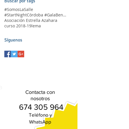
Buscar por tags
#SomosLaSalle
#StartNightCórdoba #GalaBenéfica
Asociación Estrella Azahara
curso 2018-19
lema
Síguenos
a
Contacta con
nosotros
674 305 964
Teléfono
y
WhatsApp