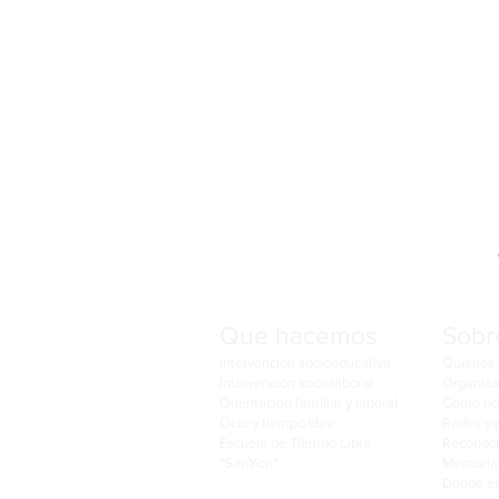
Qué hacemos
Sobr
Intervención socioeducativa
Quiénes
Intervención sociolaboral
Organiza
Orientación familiar y laboral
Cómo no
Ocio y tiempo libre
Redes y 
Escuela de Tiempo Libre
Reconoc
"SanYon"
Memoria 
Dónde e