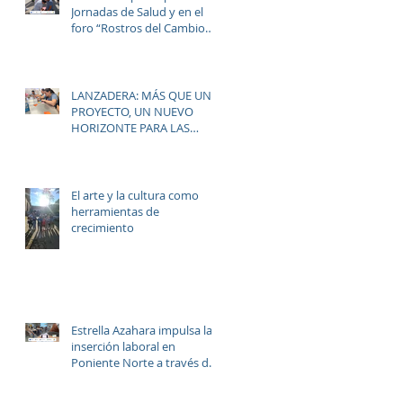
Jornadas de Salud y en el
foro “Rostros del Cambio
Social” dentro de la
estrategia ERACIS+ para
mejorar la empleabilidad y
el bienestar de la zona.
LANZADERA: MÁS QUE UN
PROYECTO, UN NUEVO
HORIZONTE PARA LAS
MUJERES DE LAS PALMERAS
El arte y la cultura como
herramientas de
crecimiento
Estrella Azahara impulsa la
inserción laboral en
Poniente Norte a través del
proyecto ERACIS+