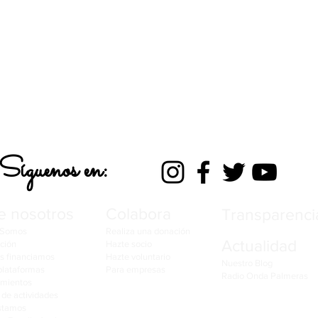
Síguenos en:
e nosotros
Colabora
Transparenci
 Somos
Realiza una donación
Actualidad
ción
Hazte socio
s financiamos
Hazte voluntario
​Nuestro Blog
plataformas
Para empresas
Radio Onda Palmeras
imientos
de actividades
stamos