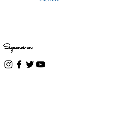
Síguenos en:
Qué hacemos
Intervención socioeducativa
Intervención
sociolaboral
Orientación familiar y laboral
Ocio y tiempo libre
Escuela de Tiempo Libre
"SanYon"