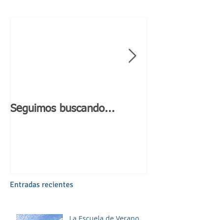
Seguimos buscando...
Día de Andaluc
Entradas recientes
La Escuela de Verano