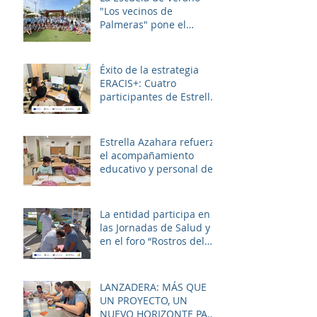
"Los vecinos de
Palmeras" pone el
broche final a un julio
lleno de aprendizaje,
convivencia y diversión.
Éxito de la estrategia
ERACIS+: Cuatro
participantes de Estrella
Azahara logran su
inserción en el sector
sociosanitario
Estrella Azahara refuerza
el acompañamiento
educativo y personal del
alumnado de los
institutos y colegios de la
zona.
La entidad participa en
las Jornadas de Salud y
en el foro “Rostros del
Cambio Social” dentro de
la estrategia ERACIS+
para mejorar la
LANZADERA: MÁS QUE
empleabilidad y el
UN PROYECTO, UN
bienestar de la zona.
NUEVO HORIZONTE PARA