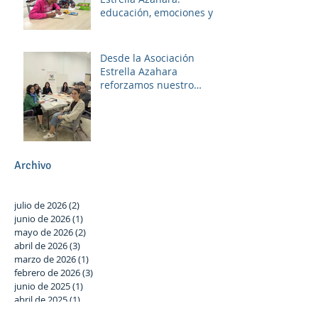
educación, emociones y
diversión
Desde la Asociación
Estrella Azahara
reforzamos nuestro
compromiso con Las
Palmeras a través del
trabajo en red y la
participación activa en el
Plan Local.
Archivo
julio de 2026
(2)
2 entradas
junio de 2026
(1)
1 entrada
mayo de 2026
(2)
2 entradas
abril de 2026
(3)
3 entradas
marzo de 2026
(1)
1 entrada
febrero de 2026
(3)
3 entradas
junio de 2025
(1)
1 entrada
abril de 2025
(1)
1 entrada
marzo de 2025
(1)
1 entrada