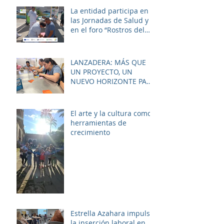
zona.
La entidad participa en
las Jornadas de Salud y
en el foro “Rostros del
Cambio Social” dentro de
la estrategia ERACIS+
para mejorar la
LANZADERA: MÁS QUE
empleabilidad y el
UN PROYECTO, UN
bienestar de la zona.
NUEVO HORIZONTE PARA
LAS MUJERES DE LAS
PALMERAS
El arte y la cultura como
herramientas de
crecimiento
Estrella Azahara impulsa
la inserción laboral en