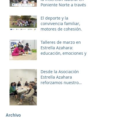
Poniente Norte a través
del proyecto ERACIS+
El deporte y la
convivencia familiar,
motores de cohesión.
Talleres de marzo en
Estrella Azahara:
educación, emociones y
diversión
Desde la Asociación
Estrella Azahara
reforzamos nuestro
compromiso con Las
Palmeras a través del
trabajo en red y la
participación activa en el
Plan Local.
Archivo