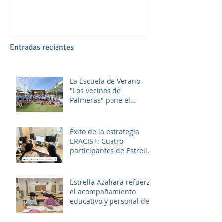
Entradas recientes
La Escuela de Verano
"Los vecinos de
Palmeras" pone el
broche final a un julio
lleno de aprendizaje,
convivencia y diversión.
Éxito de la estrategia
ERACIS+: Cuatro
participantes de Estrella
Azahara logran su
inserción en el sector
sociosanitario
Estrella Azahara refuerza
el acompañamiento
educativo y personal del
alumnado de los
institutos y colegios de la