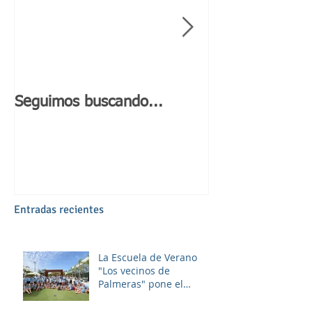
Seguimos buscando...
Día de Andaluc
Entradas recientes
La Escuela de Verano
"Los vecinos de
Palmeras" pone el
broche final a un julio
lleno de aprendizaje,