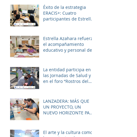
convivencia y diversión.
Éxito de la estrategia
ERACIS+: Cuatro
participantes de Estrella
Azahara logran su
inserción en el sector
sociosanitario
Estrella Azahara refuerza
el acompañamiento
educativo y personal del
alumnado de los
institutos y colegios de la
zona.
La entidad participa en
las Jornadas de Salud y
en el foro “Rostros del
Cambio Social” dentro de
la estrategia ERACIS+
para mejorar la
LANZADERA: MÁS QUE
empleabilidad y el
UN PROYECTO, UN
bienestar de la zona.
NUEVO HORIZONTE PARA
LAS MUJERES DE LAS
PALMERAS
El arte y la cultura como