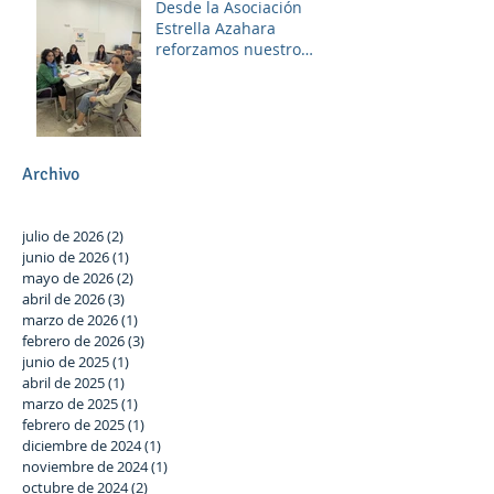
Desde la Asociación
Estrella Azahara
reforzamos nuestro
compromiso con Las
Palmeras a través del
trabajo en red y la
participación activa en el
Plan Local.
Archivo
julio de 2026
(2)
2 entradas
junio de 2026
(1)
1 entrada
mayo de 2026
(2)
2 entradas
abril de 2026
(3)
3 entradas
marzo de 2026
(1)
1 entrada
febrero de 2026
(3)
3 entradas
junio de 2025
(1)
1 entrada
abril de 2025
(1)
1 entrada
marzo de 2025
(1)
1 entrada
febrero de 2025
(1)
1 entrada
diciembre de 2024
(1)
1 entrada
noviembre de 2024
(1)
1 entrada
octubre de 2024
(2)
2 entradas