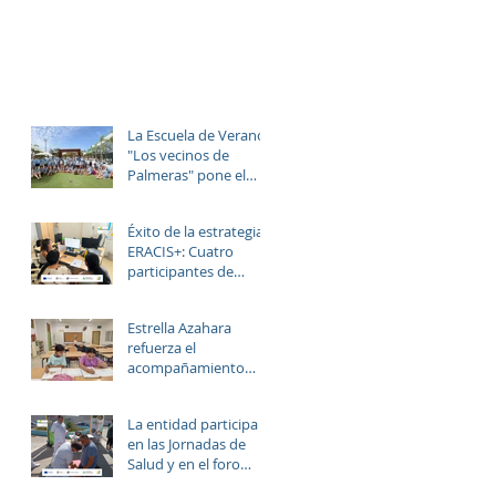
La Escuela de Verano
"Los vecinos de
Palmeras" pone el
broche final a un julio
lleno de aprendizaje,
Éxito de la estrategia
convivencia y
ERACIS+: Cuatro
diversión.
participantes de
Estrella Azahara
logran su inserción en
Estrella Azahara
el sector
refuerza el
sociosanitario
acompañamiento
educativo y personal
del alumnado de los
La entidad participa
institutos y colegios
en las Jornadas de
de la zona.
Salud y en el foro
“Rostros del Cambio