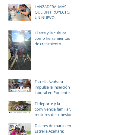
Social” dentro de la
LANZADERA: MÁS
estrategia ERACIS+
QUE UN PROYECTO,
para mejorar la
UN NUEVO
empleabilidad y el
HORIZONTE PARA LAS
bienestar de la zona.
MUJERES DE LAS
El arte y la cultura
PALMERAS
como herramientas
de crecimiento
Estrella Azahara
impulsa la inserción
laboral en Poniente
Norte a través del
proyecto ERACIS+
El deporte y la
convivencia familiar,
motores de cohesión.
Talleres de marzo en
Estrella Azahara: