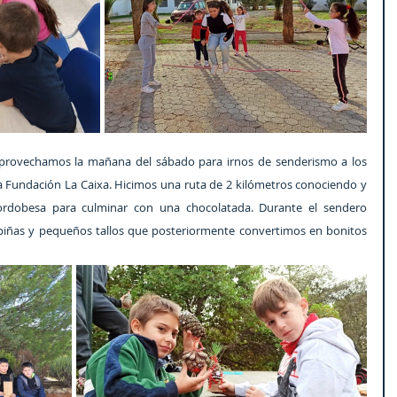
provechamos la mañana del sábado para irnos de senderismo a los 
la Fundación La Caixa. Hicimos una ruta de 2 kilómetros conociendo y 
cordobesa para culminar con una chocolatada. Durante el sendero 
piñas y pequeños tallos que posteriormente convertimos en bonitos 