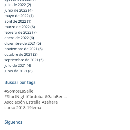
julio de 2022
(2)
2 entradas
junio de 2022
(4)
4 entradas
mayo de 2022
(1)
1 entrada
abril de 2022
(1)
1 entrada
marzo de 2022
(6)
6 entradas
febrero de 2022
(7)
7 entradas
enero de 2022
(6)
6 entradas
diciembre de 2021
(5)
5 entradas
noviembre de 2021
(6)
6 entradas
octubre de 2021
(3)
3 entradas
septiembre de 2021
(5)
5 entradas
julio de 2021
(4)
4 entradas
junio de 2021
(8)
8 entradas
Buscar por tags
#SomosLaSalle
#StartNightCórdoba #GalaBenéfica
Asociación Estrella Azahara
curso 2018-19
lema
Síguenos