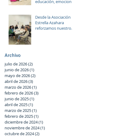
educación, emociones
y diversión
Desde la Asociación
Estrella Azahara
reforzamos nuestro
compromiso con Las
Palmeras a través del
trabajo en red y la
participación activa
Archivo
en el Plan Local.
julio de 2026
(2)
2 entradas
junio de 2026
(1)
1 entrada
mayo de 2026
(2)
2 entradas
abril de 2026
(3)
3 entradas
marzo de 2026
(1)
1 entrada
febrero de 2026
(3)
3 entradas
junio de 2025
(1)
1 entrada
abril de 2025
(1)
1 entrada
marzo de 2025
(1)
1 entrada
febrero de 2025
(1)
1 entrada
diciembre de 2024
(1)
1 entrada
noviembre de 2024
(1)
1 entrada
octubre de 2024
(2)
2 entradas