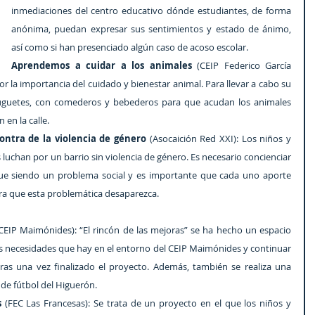
inmediaciones del centro educativo dónde estudiantes, de forma 
anónima, puedan expresar sus sentimientos y estado de ánimo,  
así como si han presenciado algún caso de acoso escolar.
Aprendemos a cuidar a los animales 
(CEIP Federico García 
por la importancia del cuidado y bienestar animal. Para llevar a cabo su 
e juguetes, con comederos y bebederos para que acudan los animales 
en la calle.
ontra de la violencia de género 
(Asocaición Red XXI): Los niños y 
 luchan por un barrio sin violencia de género. Es necesario concienciar 
gue siendo un problema social y es importante que cada uno aporte 
ra que esta problemática desaparezca.
CEIP Maimónides): “El rincón de las mejoras” se ha hecho un espacio 
las necesidades que hay en el entorno del CEIP Maimónides y continuar 
s una vez finalizado el proyecto. Además, también se realiza una 
de fútbol del Higuerón. 
 
(FEC Las Francesas): Se trata de un proyecto en el que los niños y 