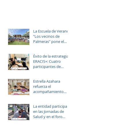
La Escuela de Verano
"Los vecinos de
Palmeras" pone el
broche final a un julio
lleno de aprendizaje,
Éxito de la estrategia
convivencia y
ERACIS+: Cuatro
diversión.
participantes de
Estrella Azahara
logran su inserción en
Estrella Azahara
el sector
refuerza el
sociosanitario
acompañamiento
educativo y personal
del alumnado de los
La entidad participa
institutos y colegios
en las Jornadas de
de la zona.
Salud y en el foro
“Rostros del Cambio
Social” dentro de la