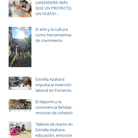
LANZADERA: MÁS
estrategia ERACIS+
QUE UN PROYECTO,
para mejorar la
UN NUEVO
empleabilidad y el
HORIZONTE PARA LAS
bienestar de la zona.
MUJERES DE LAS
El arte y la cultura
PALMERAS
como herramientas
de crecimiento
Estrella Azahara
impulsa la inserción
laboral en Poniente
Norte a través del
proyecto ERACIS+
El deporte y la
convivencia familiar,
motores de cohesión.
Talleres de marzo en
Estrella Azahara:
educación, emociones