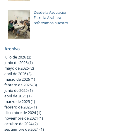
y diversión
Desde la Asociación
Estrella Azahara
reforzamos nuestro
compromiso con Las
Palmeras a través del
trabajo en red y la
participación activa
Archivo
en el Plan Local.
julio de 2026
(2)
2 entradas
junio de 2026
(1)
1 entrada
mayo de 2026
(2)
2 entradas
abril de 2026
(3)
3 entradas
marzo de 2026
(1)
1 entrada
febrero de 2026
(3)
3 entradas
junio de 2025
(1)
1 entrada
abril de 2025
(1)
1 entrada
marzo de 2025
(1)
1 entrada
febrero de 2025
(1)
1 entrada
diciembre de 2024
(1)
1 entrada
noviembre de 2024
(1)
1 entrada
octubre de 2024
(2)
2 entradas
septiembre de 2024
(1)
1 entrada