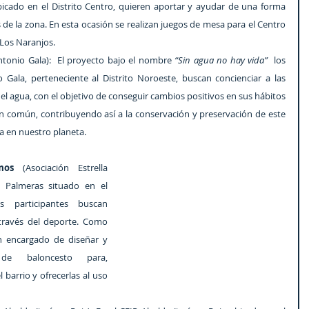
bicado en el Distrito Centro, quieren aportar y ayudar de una forma 
de la zona. En esta ocasión se realizan juegos de mesa para el Centro 
Los Naranjos. 
ntonio Gala):  El proyecto bajo el nombre 
“Sin agua no hay vida”
  los 
 Gala, perteneciente al Distrito Noroeste, buscan concienciar a las 
l agua, con el objetivo de conseguir cambios positivos en sus hábitos 
n común, contribuyendo así a la conservación y preservación de este 
a en nuestro planeta.
mos
 (Asociación Estrella 
 Palmeras situado en el 
s participantes buscan 
través del deporte. Como 
an encargado de diseñar y 
de baloncesto para, 
 barrio y ofrecerlas al uso 