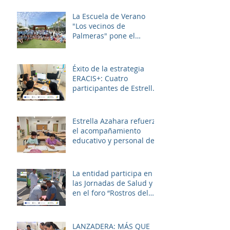
La Escuela de Verano
"Los vecinos de
Palmeras" pone el
broche final a un julio
lleno de aprendizaje,
convivencia y diversión.
Éxito de la estrategia
ERACIS+: Cuatro
participantes de Estrella
Azahara logran su
inserción en el sector
sociosanitario
Estrella Azahara refuerza
el acompañamiento
educativo y personal del
alumnado de los
institutos y colegios de la
zona.
La entidad participa en
las Jornadas de Salud y
en el foro “Rostros del
Cambio Social” dentro de
la estrategia ERACIS+
para mejorar la
LANZADERA: MÁS QUE