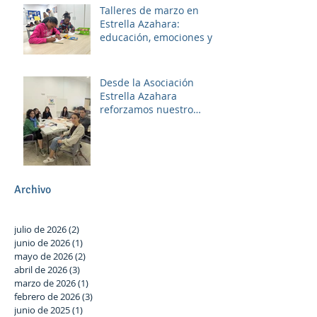
Talleres de marzo en
Estrella Azahara:
educación, emociones y
diversión
Desde la Asociación
Estrella Azahara
reforzamos nuestro
compromiso con Las
Palmeras a través del
trabajo en red y la
participación activa en el
Plan Local.
Archivo
julio de 2026
(2)
2 entradas
junio de 2026
(1)
1 entrada
mayo de 2026
(2)
2 entradas
abril de 2026
(3)
3 entradas
marzo de 2026
(1)
1 entrada
febrero de 2026
(3)
3 entradas
junio de 2025
(1)
1 entrada