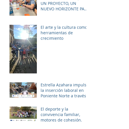
empleabilidad y el
UN PROYECTO, UN
bienestar de la zona.
NUEVO HORIZONTE PARA
LAS MUJERES DE LAS
PALMERAS
El arte y la cultura como
herramientas de
crecimiento
Estrella Azahara impulsa
la inserción laboral en
Poniente Norte a través
del proyecto ERACIS+
El deporte y la
convivencia familiar,
motores de cohesión.