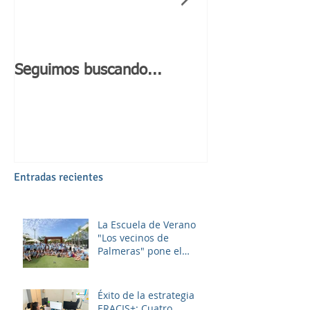
Seguimos buscando...
Día de Andaluc
Entradas recientes
La Escuela de Verano
"Los vecinos de
Palmeras" pone el
broche final a un julio
lleno de aprendizaje,
convivencia y diversión.
Éxito de la estrategia
ERACIS+: Cuatro