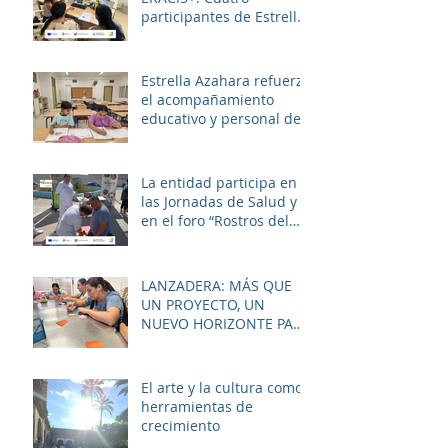
participantes de Estrella
Azahara logran su
inserción en el sector
sociosanitario
Estrella Azahara refuerza
el acompañamiento
educativo y personal del
alumnado de los
institutos y colegios de la
zona.
La entidad participa en
las Jornadas de Salud y
en el foro “Rostros del
Cambio Social” dentro de
la estrategia ERACIS+
para mejorar la
LANZADERA: MÁS QUE
empleabilidad y el
UN PROYECTO, UN
bienestar de la zona.
NUEVO HORIZONTE PARA
LAS MUJERES DE LAS
PALMERAS
El arte y la cultura como
herramientas de
crecimiento