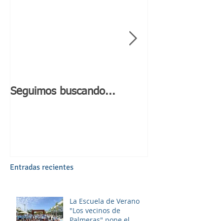
Seguimos buscando...
Día de Andaluc
Entradas recientes
La Escuela de Verano
"Los vecinos de
Palmeras" pone el