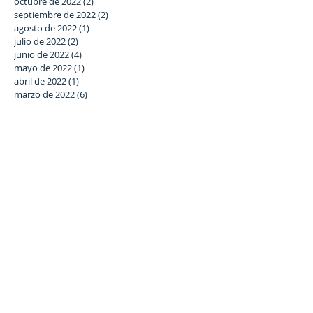
octubre de 2022
(2)
2 entradas
septiembre de 2022
(2)
2 entradas
agosto de 2022
(1)
1 entrada
julio de 2022
(2)
2 entradas
junio de 2022
(4)
4 entradas
mayo de 2022
(1)
1 entrada
abril de 2022
(1)
1 entrada
marzo de 2022
(6)
6 entradas
febrero de 2022
(7)
7 entradas
enero de 2022
(6)
6 entradas
diciembre de 2021
(5)
5 entradas
noviembre de 2021
(6)
6 entradas
octubre de 2021
(3)
3 entradas
septiembre de 2021
(5)
5 entradas
julio de 2021
(4)
4 entradas
junio de 2021
(8)
8 entradas
Buscar por tags
#SomosLaSalle
#StartNightCórdoba #GalaBenéfica
Asociación Estrella Azahara
curso 2018-19
lema