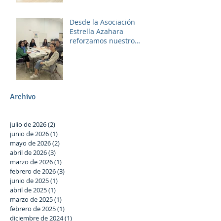
Desde la Asociación
Estrella Azahara
reforzamos nuestro
compromiso con Las
Palmeras a través del
trabajo en red y la
participación activa en el
Plan Local.
Archivo
julio de 2026
(2)
2 entradas
junio de 2026
(1)
1 entrada
mayo de 2026
(2)
2 entradas
abril de 2026
(3)
3 entradas
marzo de 2026
(1)
1 entrada
febrero de 2026
(3)
3 entradas
junio de 2025
(1)
1 entrada
abril de 2025
(1)
1 entrada
marzo de 2025
(1)
1 entrada
febrero de 2025
(1)
1 entrada
diciembre de 2024
(1)
1 entrada