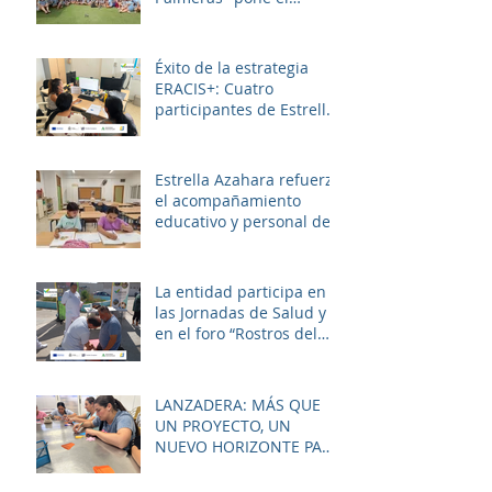
broche final a un julio
lleno de aprendizaje,
convivencia y diversión.
Éxito de la estrategia
ERACIS+: Cuatro
participantes de Estrella
Azahara logran su
inserción en el sector
sociosanitario
Estrella Azahara refuerza
el acompañamiento
educativo y personal del
alumnado de los
institutos y colegios de la
zona.
La entidad participa en
las Jornadas de Salud y
en el foro “Rostros del
Cambio Social” dentro de
la estrategia ERACIS+
para mejorar la
LANZADERA: MÁS QUE
empleabilidad y el
UN PROYECTO, UN
bienestar de la zona.
NUEVO HORIZONTE PARA
LAS MUJERES DE LAS
PALMERAS