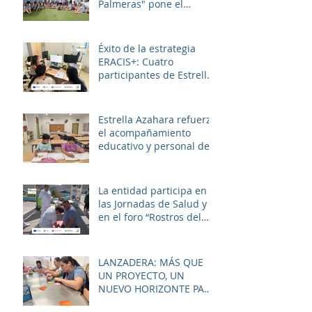
Palmeras" pone el
broche final a un julio
lleno de aprendizaje,
convivencia y diversión.
Éxito de la estrategia
ERACIS+: Cuatro
participantes de Estrella
Azahara logran su
inserción en el sector
sociosanitario
Estrella Azahara refuerza
el acompañamiento
educativo y personal del
alumnado de los
institutos y colegios de la
zona.
La entidad participa en
las Jornadas de Salud y
en el foro “Rostros del
Cambio Social” dentro de
la estrategia ERACIS+
para mejorar la
LANZADERA: MÁS QUE
empleabilidad y el
UN PROYECTO, UN
bienestar de la zona.
NUEVO HORIZONTE PARA
LAS MUJERES DE LAS