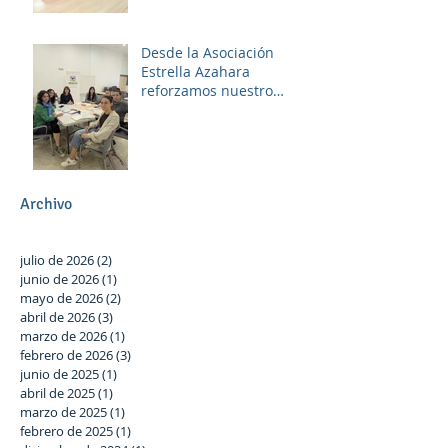
diversión
Desde la Asociación
Estrella Azahara
reforzamos nuestro
compromiso con Las
Palmeras a través del
trabajo en red y la
participación activa en el
Plan Local.
Archivo
julio de 2026
(2)
2 entradas
junio de 2026
(1)
1 entrada
mayo de 2026
(2)
2 entradas
abril de 2026
(3)
3 entradas
marzo de 2026
(1)
1 entrada
febrero de 2026
(3)
3 entradas
junio de 2025
(1)
1 entrada
abril de 2025
(1)
1 entrada
marzo de 2025
(1)
1 entrada
febrero de 2025
(1)
1 entrada