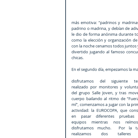
más emotiva: “padrinos y madrina
padrino o madrina, y debían de adivi
le dio de forma anónima durante t
como la elección y organización de
con la noche cenamos todos juntos y
divertido jugando al famoso concur
chicas.
En el segundo día, empezamos la ma
disfrutamos del siguiente tea
realizado por monitores y voluntar
del grupo Salle Joven, y tras mover
cuerpo bailando al ritmo de “Fuera
mí”, comenzamos a jugar con la prim
actividad: la EUROCOPA, que consis
en pasar diferentes pruebas 
equipos mientras nos reímos
disfrutamos mucho.  Por la ta
realizamos dos talleres 