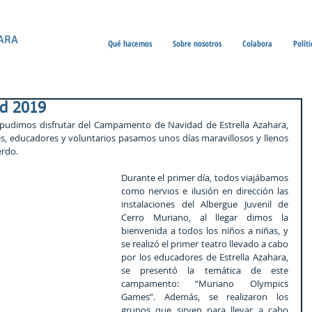
ARA
Qué hacemos
Sobre nosotros
Colabora
Polít
d 2019
, pudimos disfrutar del Campamento de Navidad de Estrella Azahara, 
s, educadores y voluntarios pasamos unos días maravillosos y llenos 
erdo.
Durante el primer día, todos viajábamos 
como nervios e ilusión en dirección las 
instalaciones del Albergue Juvenil de 
Cerro Muriano, al llegar dimos la 
bienvenida a todos los niños a niñas, y 
se realizó el primer teatro llevado a cabo 
por los educadores de Estrella Azahara, 
se presentó la temática de este 
campamento: “Muriano Olympics 
Games”. Además, se realizaron los 
grupos que sirven para llevar a cabo 