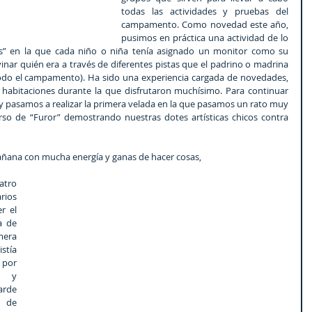
todas las actividades y pruebas del 
campamento. Como novedad este año, 
pusimos en práctica una actividad de lo 
s” en la que cada niño o niña tenía asignado un monitor como su 
nar quién era a través de diferentes pistas que el padrino o madrina 
odo el campamento). Ha sido una experiencia cargada de novedades, 
 habitaciones durante la que disfrutaron muchísimo. Para continuar 
 pasamos a realizar la primera velada en la que pasamos un rato muy 
so de “Furor” demostrando nuestras dotes artísticas chicos contra 
ñana con mucha energía y ganas de hacer cosas,
tro 
ios 
 el 
 de 
era 
tía 
por 
 y 
rde 
de 