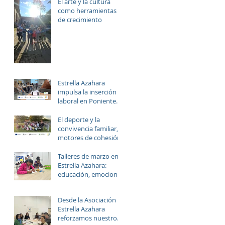
El arte y la cultura
PALMERAS
como herramientas
de crecimiento
Estrella Azahara
impulsa la inserción
laboral en Poniente
Norte a través del
proyecto ERACIS+
El deporte y la
convivencia familiar,
motores de cohesión.
Talleres de marzo en
Estrella Azahara:
educación, emociones
y diversión
Desde la Asociación
Estrella Azahara
reforzamos nuestro