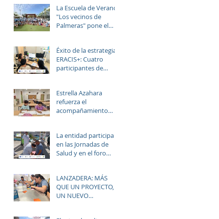
La Escuela de Verano
"Los vecinos de
Palmeras" pone el
broche final a un julio
lleno de aprendizaje,
Éxito de la estrategia
convivencia y
ERACIS+: Cuatro
diversión.
participantes de
Estrella Azahara
logran su inserción en
Estrella Azahara
el sector
refuerza el
sociosanitario
acompañamiento
educativo y personal
del alumnado de los
La entidad participa
institutos y colegios
en las Jornadas de
de la zona.
Salud y en el foro
“Rostros del Cambio
Social” dentro de la
LANZADERA: MÁS
estrategia ERACIS+
QUE UN PROYECTO,
para mejorar la
UN NUEVO
empleabilidad y el
HORIZONTE PARA LAS
bienestar de la zona.
MUJERES DE LAS