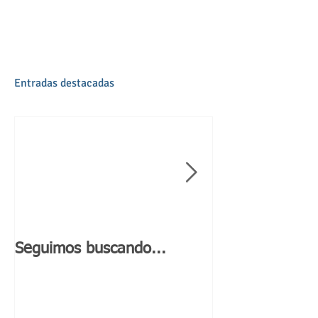
Entradas destacadas
Seguimos buscando...
Día de Andaluc