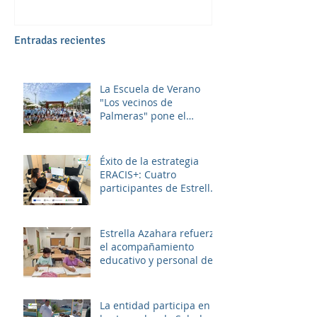
Entradas recientes
La Escuela de Verano
"Los vecinos de
Palmeras" pone el
broche final a un julio
lleno de aprendizaje,
convivencia y diversión.
Éxito de la estrategia
ERACIS+: Cuatro
participantes de Estrella
Azahara logran su
inserción en el sector
sociosanitario
Estrella Azahara refuerza
el acompañamiento
educativo y personal del
alumnado de los
institutos y colegios de la
zona.
La entidad participa en