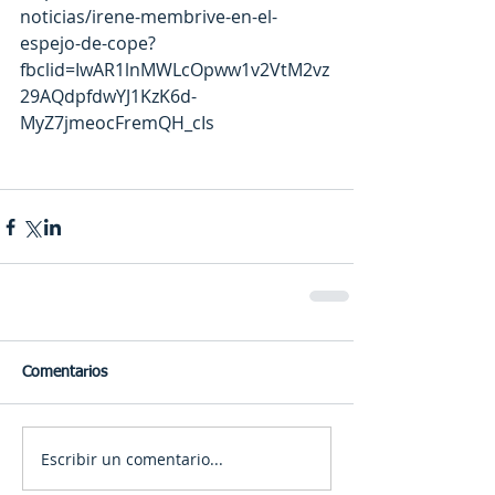
noticias/irene-membrive-en-el-
espejo-de-cope?
fbclid=IwAR1lnMWLcOpww1v2VtM2vz
29AQdpfdwYJ1KzK6d-
MyZ7jmeocFremQH_cIs
Comentarios
Escribir un comentario...