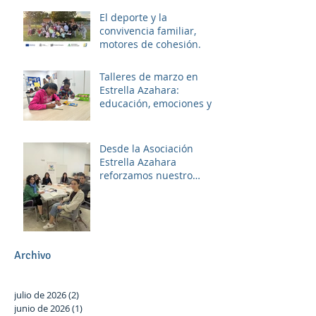
El deporte y la
convivencia familiar,
motores de cohesión.
Talleres de marzo en
Estrella Azahara:
educación, emociones y
diversión
Desde la Asociación
Estrella Azahara
reforzamos nuestro
compromiso con Las
Palmeras a través del
trabajo en red y la
participación activa en el
Plan Local.
Archivo
julio de 2026
(2)
2 entradas
junio de 2026
(1)
1 entrada