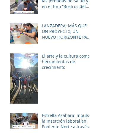
las Jornadas de Salud y
en el foro “Rostros del
Cambio Social” dentro de
la estrategia ERACIS+
para mejorar la
LANZADERA: MÁS QUE
empleabilidad y el
UN PROYECTO, UN
bienestar de la zona.
NUEVO HORIZONTE PARA
LAS MUJERES DE LAS
PALMERAS
El arte y la cultura como
herramientas de
crecimiento
Estrella Azahara impulsa
la inserción laboral en
Poniente Norte a través
del proyecto ERACIS+