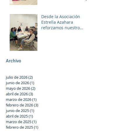
diversión
Desde la Asociación
Estrella Azahara
reforzamos nuestro
compromiso con Las
Palmeras a través del
trabajo en red y la
participación activa en el
Plan Local.
Archivo
julio de 2026
(2)
2 entradas
junio de 2026
(1)
1 entrada
mayo de 2026
(2)
2 entradas
abril de 2026
(3)
3 entradas
marzo de 2026
(1)
1 entrada
febrero de 2026
(3)
3 entradas
junio de 2025
(1)
1 entrada
abril de 2025
(1)
1 entrada
marzo de 2025
(1)
1 entrada
febrero de 2025
(1)
1 entrada