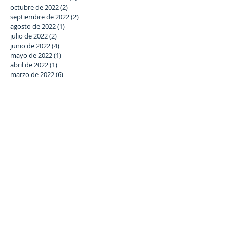
octubre de 2022
(2)
2 entradas
septiembre de 2022
(2)
2 entradas
agosto de 2022
(1)
1 entrada
julio de 2022
(2)
2 entradas
junio de 2022
(4)
4 entradas
mayo de 2022
(1)
1 entrada
abril de 2022
(1)
1 entrada
marzo de 2022
(6)
6 entradas
febrero de 2022
(7)
7 entradas
enero de 2022
(6)
6 entradas
diciembre de 2021
(5)
5 entradas
noviembre de 2021
(6)
6 entradas
octubre de 2021
(3)
3 entradas
septiembre de 2021
(5)
5 entradas
julio de 2021
(4)
4 entradas
junio de 2021
(8)
8 entradas
Buscar por tags
#SomosLaSalle
#StartNightCórdoba #GalaBenéfica
Asociación Estrella Azahara
curso 2018-19
lema