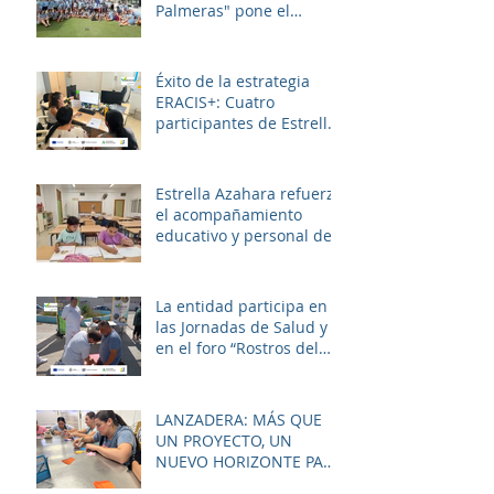
Palmeras" pone el
broche final a un julio
lleno de aprendizaje,
convivencia y diversión.
Éxito de la estrategia
ERACIS+: Cuatro
participantes de Estrella
Azahara logran su
inserción en el sector
sociosanitario
Estrella Azahara refuerza
el acompañamiento
educativo y personal del
alumnado de los
institutos y colegios de la
zona.
La entidad participa en
las Jornadas de Salud y
en el foro “Rostros del
Cambio Social” dentro de
la estrategia ERACIS+
para mejorar la
LANZADERA: MÁS QUE
empleabilidad y el
UN PROYECTO, UN
bienestar de la zona.
NUEVO HORIZONTE PARA
LAS MUJERES DE LAS