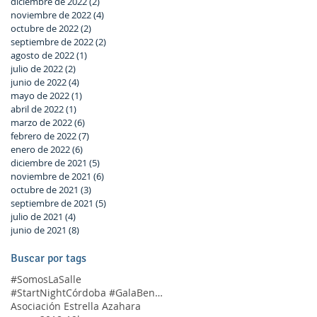
diciembre de 2022
(2)
2 entradas
noviembre de 2022
(4)
4 entradas
octubre de 2022
(2)
2 entradas
septiembre de 2022
(2)
2 entradas
agosto de 2022
(1)
1 entrada
julio de 2022
(2)
2 entradas
junio de 2022
(4)
4 entradas
mayo de 2022
(1)
1 entrada
abril de 2022
(1)
1 entrada
marzo de 2022
(6)
6 entradas
febrero de 2022
(7)
7 entradas
enero de 2022
(6)
6 entradas
diciembre de 2021
(5)
5 entradas
noviembre de 2021
(6)
6 entradas
octubre de 2021
(3)
3 entradas
septiembre de 2021
(5)
5 entradas
julio de 2021
(4)
4 entradas
junio de 2021
(8)
8 entradas
Buscar por tags
#SomosLaSalle
#StartNightCórdoba #GalaBenéfica
Asociación Estrella Azahara