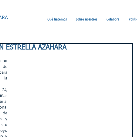
ARA
Qué hacemos
Sobre nosotros
Colabora
Polít
N ESTRELLA AZAHARA
eno 
 de 
para 
la 
24, 
ñas 
ia, 
nal 
 de 
s y 
cto 
oyo 
o y 