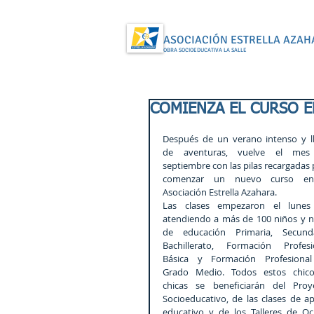
ASOCIACIÓN ESTRELLA AZAH
OBRA SOCIOEDUCATIVA LA SALLE
COMIENZA EL CURSO E
Después de un verano intenso y ll
de aventuras, vuelve el mes
septiembre con las pilas recargadas 
comenzar un nuevo curso en 
Asociación Estrella Azahara.
Las clases empezaron el lunes 
atendiendo a más de 100 niños y ni
de educación Primaria, Secundar
Bachillerato, Formación Profesio
Básica y Formación Profesional
Grado Medio. Todos estos chico
chicas se beneficiarán del Proye
Socioeducativo, de las clases de ap
educativo y de los Talleres de Oci