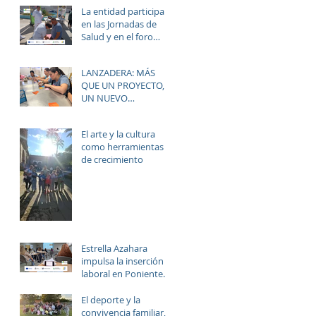
del alumnado de los
La entidad participa
institutos y colegios
en las Jornadas de
de la zona.
Salud y en el foro
“Rostros del Cambio
Social” dentro de la
LANZADERA: MÁS
estrategia ERACIS+
QUE UN PROYECTO,
para mejorar la
UN NUEVO
empleabilidad y el
HORIZONTE PARA LAS
bienestar de la zona.
MUJERES DE LAS
El arte y la cultura
PALMERAS
como herramientas
de crecimiento
Estrella Azahara
impulsa la inserción
laboral en Poniente
Norte a través del
proyecto ERACIS+
El deporte y la
convivencia familiar,