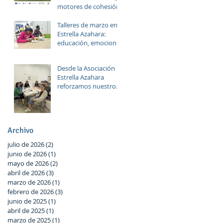
motores de cohesión.
Talleres de marzo en
Estrella Azahara:
educación, emociones
y diversión
Desde la Asociación
Estrella Azahara
reforzamos nuestro
compromiso con Las
Palmeras a través del
trabajo en red y la
participación activa
Archivo
en el Plan Local.
julio de 2026
(2)
2 entradas
junio de 2026
(1)
1 entrada
mayo de 2026
(2)
2 entradas
abril de 2026
(3)
3 entradas
marzo de 2026
(1)
1 entrada
febrero de 2026
(3)
3 entradas
junio de 2025
(1)
1 entrada
abril de 2025
(1)
1 entrada
marzo de 2025
(1)
1 entrada