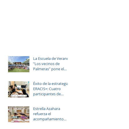
La Escuela de Verano
"Los vecinos de
Palmeras" pone el
broche final a un julio
lleno de aprendizaje,
Éxito de la estrategia
convivencia y
ERACIS+: Cuatro
diversión.
participantes de
Estrella Azahara
logran su inserción en
Estrella Azahara
el sector
refuerza el
sociosanitario
acompañamiento
educativo y personal