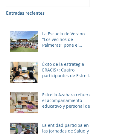
Entradas recientes
La Escuela de Verano
"Los vecinos de
Palmeras" pone el
broche final a un julio
lleno de aprendizaje,
convivencia y diversión.
Éxito de la estrategia
ERACIS+: Cuatro
participantes de Estrella
Azahara logran su
inserción en el sector
sociosanitario
Estrella Azahara refuerza
el acompañamiento
educativo y personal del
alumnado de los
institutos y colegios de la
zona.
La entidad participa en
las Jornadas de Salud y