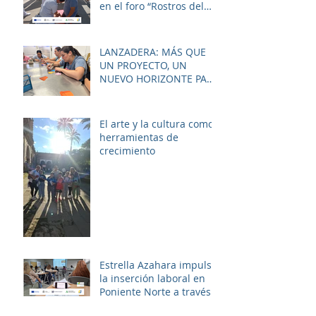
en el foro “Rostros del
Cambio Social” dentro de
la estrategia ERACIS+
para mejorar la
LANZADERA: MÁS QUE
empleabilidad y el
UN PROYECTO, UN
bienestar de la zona.
NUEVO HORIZONTE PARA
LAS MUJERES DE LAS
PALMERAS
El arte y la cultura como
herramientas de
crecimiento
Estrella Azahara impulsa
la inserción laboral en
Poniente Norte a través
del proyecto ERACIS+