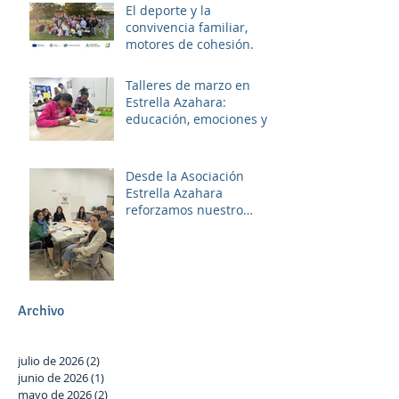
El deporte y la
convivencia familiar,
motores de cohesión.
Talleres de marzo en
Estrella Azahara:
educación, emociones y
diversión
Desde la Asociación
Estrella Azahara
reforzamos nuestro
compromiso con Las
Palmeras a través del
trabajo en red y la
participación activa en el
Plan Local.
Archivo
julio de 2026
(2)
2 entradas
junio de 2026
(1)
1 entrada
mayo de 2026
(2)
2 entradas