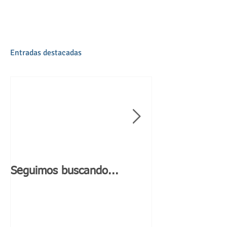
Entradas destacadas
Seguimos buscando...
Día de Andaluc