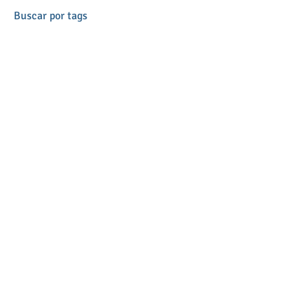
Buscar por tags
#SomosLaSalle
#StartNightCórdoba #GalaBenéfica
Asociación Estrella Azahara
curso 2018-19
lema
Síguenos
Síguenos en: