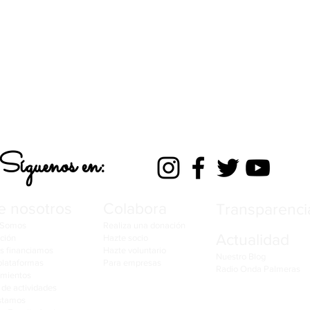
Síguenos en:
e nosotros
Colabora
Transparenci
 Somos
Realiza una donación
Actualidad
ción
Hazte socio
s financiamos
Hazte voluntario
​Nuestro Blog
plataformas
Para empresas
Radio Onda Palmeras
imientos
de actividades
stamos