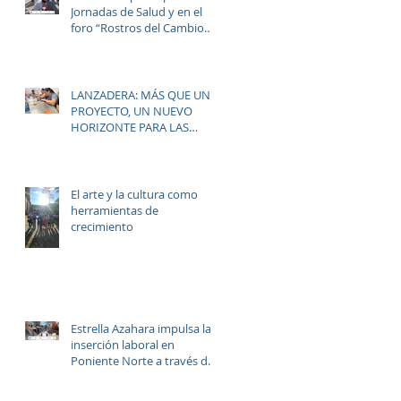
Jornadas de Salud y en el
foro “Rostros del Cambio
Social” dentro de la
estrategia ERACIS+ para
mejorar la empleabilidad y
el bienestar de la zona.
LANZADERA: MÁS QUE UN
PROYECTO, UN NUEVO
HORIZONTE PARA LAS
MUJERES DE LAS PALMERAS
El arte y la cultura como
herramientas de
crecimiento
Estrella Azahara impulsa la
inserción laboral en
Poniente Norte a través del
proyecto ERACIS+