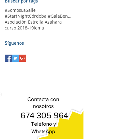
Buscar por tags
#SomosLaSalle
#StartNightCórdoba #GalaBenéfica
Asociación Estrella Azahara
curso 2018-19
lema
Síguenos
a
Contacta con
nosotros
674 305 964
Teléfono
y
WhatsApp