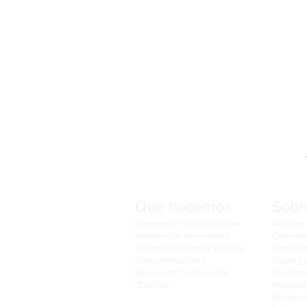
Qué hacemos
Sobr
Intervención socioeducativa
Quiénes
Intervención sociolaboral
Organiza
Orientación familiar y laboral
Cómo no
Ocio y tiempo libre
Redes y 
Escuela de Tiempo Libre
Reconoc
"SanYon"
Memoria 
Dónde e