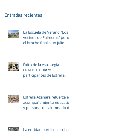
Entradas recientes
La Escuela de Verano "Los
vecinos de Palmeras" pone
el broche final a un julio
lleno de aprendizaje,
convivencia y diversión.
Éxito de la estrategia
ERACIS+: Cuatro
participantes de Estrella
Azahara logran su inserción
en el sector sociosanitario
Estrella Azahara refuerza el
acompañamiento educativo
y personal del alumnado de
los institutos y colegios de
la zona.
La entidad participa en las