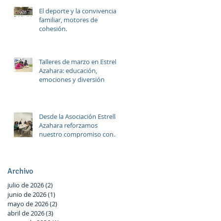
El deporte y la convivencia
familiar, motores de
cohesión.
Talleres de marzo en Estrella
Azahara: educación,
emociones y diversión
Desde la Asociación Estrella
Azahara reforzamos
nuestro compromiso con
Las Palmeras a través del
trabajo en red y la
participación activa en el
Plan Local.
Archivo
julio de 2026
(2)
2 entradas
junio de 2026
(1)
1 entrada
mayo de 2026
(2)
2 entradas
abril de 2026
(3)
3 entradas