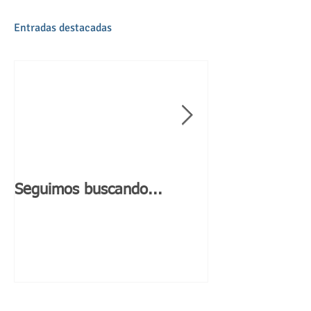
5º TORNEO DE PÁDEL
Avanzamos nuestra 5ª edición del torneo de pádel
solidario. Preparando con ilusión un comienzo de
curso movidito de actividades!!!
Entradas destacadas