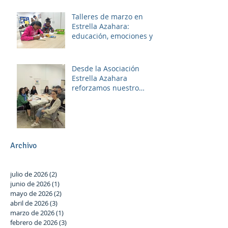
Talleres de marzo en
Estrella Azahara:
educación, emociones y
diversión
Desde la Asociación
Estrella Azahara
reforzamos nuestro
compromiso con Las
Palmeras a través del
trabajo en red y la
participación activa en el
Plan Local.
Archivo
julio de 2026
(2)
2 entradas
junio de 2026
(1)
1 entrada
mayo de 2026
(2)
2 entradas
abril de 2026
(3)
3 entradas
marzo de 2026
(1)
1 entrada
febrero de 2026
(3)
3 entradas