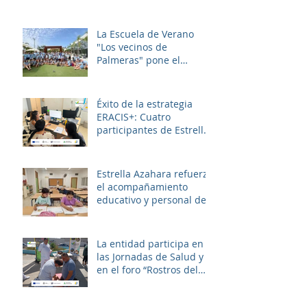
La Escuela de Verano
"Los vecinos de
Palmeras" pone el
broche final a un julio
lleno de aprendizaje,
convivencia y diversión.
Éxito de la estrategia
ERACIS+: Cuatro
participantes de Estrella
Azahara logran su
inserción en el sector
sociosanitario
Estrella Azahara refuerza
el acompañamiento
educativo y personal del
alumnado de los
institutos y colegios de la
zona.
La entidad participa en
las Jornadas de Salud y
en el foro “Rostros del
Cambio Social” dentro de
la estrategia ERACIS+