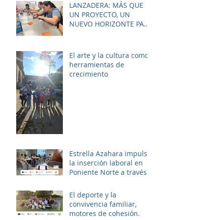
para mejorar la
LANZADERA: MÁS QUE
empleabilidad y el
UN PROYECTO, UN
bienestar de la zona.
NUEVO HORIZONTE PARA
LAS MUJERES DE LAS
PALMERAS
El arte y la cultura como
herramientas de
crecimiento
Estrella Azahara impulsa
la inserción laboral en
Poniente Norte a través
del proyecto ERACIS+
El deporte y la
convivencia familiar,
motores de cohesión.