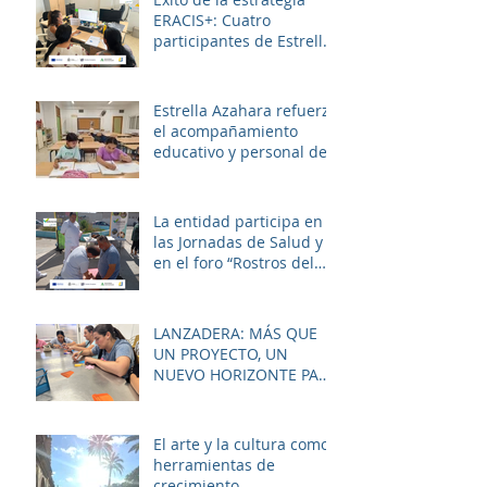
ERACIS+: Cuatro
participantes de Estrella
Azahara logran su
inserción en el sector
sociosanitario
Estrella Azahara refuerza
el acompañamiento
educativo y personal del
alumnado de los
institutos y colegios de la
zona.
La entidad participa en
las Jornadas de Salud y
en el foro “Rostros del
Cambio Social” dentro de
la estrategia ERACIS+
para mejorar la
LANZADERA: MÁS QUE
empleabilidad y el
UN PROYECTO, UN
bienestar de la zona.
NUEVO HORIZONTE PARA
LAS MUJERES DE LAS
PALMERAS
El arte y la cultura como
herramientas de
crecimiento