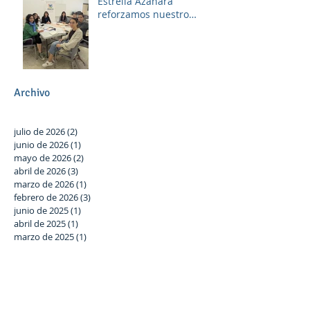
Estrella Azahara
reforzamos nuestro
compromiso con Las
Palmeras a través del
trabajo en red y la
participación activa en el
Plan Local.
Archivo
julio de 2026
(2)
2 entradas
junio de 2026
(1)
1 entrada
mayo de 2026
(2)
2 entradas
abril de 2026
(3)
3 entradas
marzo de 2026
(1)
1 entrada
febrero de 2026
(3)
3 entradas
junio de 2025
(1)
1 entrada
abril de 2025
(1)
1 entrada
marzo de 2025
(1)
1 entrada
febrero de 2025
(1)
1 entrada
diciembre de 2024
(1)
1 entrada
noviembre de 2024
(1)
1 entrada
octubre de 2024
(2)
2 entradas
septiembre de 2024
(1)
1 entrada