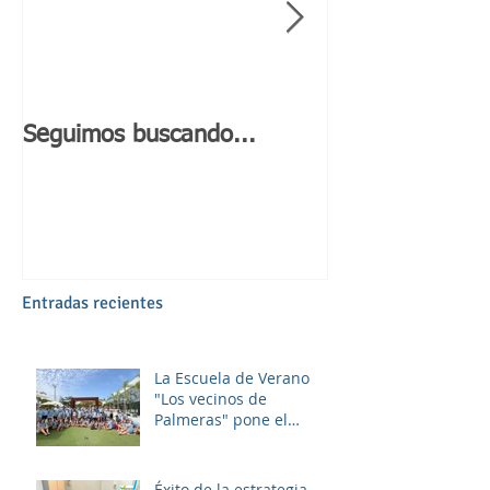
Seguimos buscando...
Día de Andaluc
Entradas recientes
La Escuela de Verano
"Los vecinos de
Palmeras" pone el
broche final a un julio
lleno de aprendizaje,
convivencia y diversión.
Éxito de la estrategia