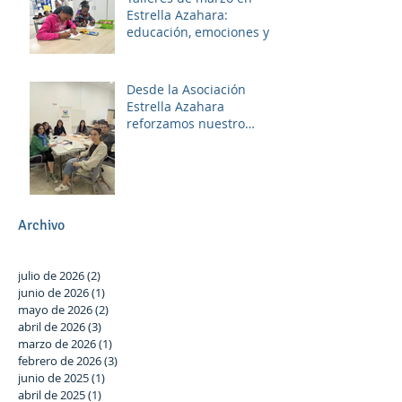
Estrella Azahara:
educación, emociones y
diversión
Desde la Asociación
Estrella Azahara
reforzamos nuestro
compromiso con Las
Palmeras a través del
trabajo en red y la
participación activa en el
Plan Local.
Archivo
julio de 2026
(2)
2 entradas
junio de 2026
(1)
1 entrada
mayo de 2026
(2)
2 entradas
abril de 2026
(3)
3 entradas
marzo de 2026
(1)
1 entrada
febrero de 2026
(3)
3 entradas
junio de 2025
(1)
1 entrada
abril de 2025
(1)
1 entrada