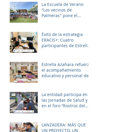
La Escuela de Verano
"Los vecinos de
Palmeras" pone el
broche final a un julio
lleno de aprendizaje,
convivencia y diversión.
Éxito de la estrategia
ERACIS+: Cuatro
participantes de Estrella
Azahara logran su
inserción en el sector
sociosanitario
Estrella Azahara refuerza
el acompañamiento
educativo y personal del
alumnado de los
institutos y colegios de la
zona.
La entidad participa en
las Jornadas de Salud y
en el foro “Rostros del
Cambio Social” dentro de
la estrategia ERACIS+
para mejorar la
LANZADERA: MÁS QUE
empleabilidad y el
UN PROYECTO, UN