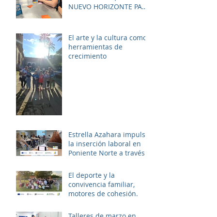
bienestar de la zona.
NUEVO HORIZONTE PARA
LAS MUJERES DE LAS
PALMERAS
El arte y la cultura como
herramientas de
crecimiento
Estrella Azahara impulsa
la inserción laboral en
Poniente Norte a través
del proyecto ERACIS+
El deporte y la
convivencia familiar,
motores de cohesión.
Talleres de marzo en