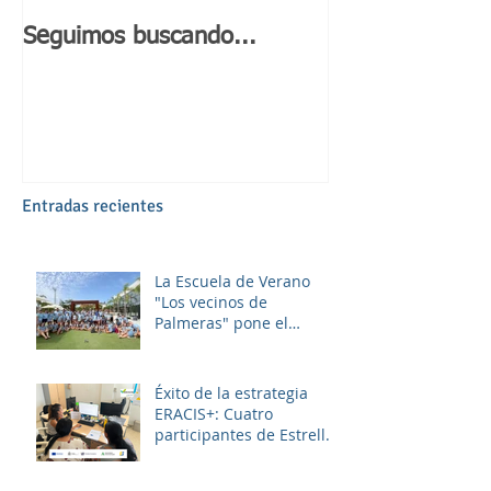
Seguimos buscando...
Día de Andaluc
Entradas recientes
La Escuela de Verano
"Los vecinos de
Palmeras" pone el
broche final a un julio
lleno de aprendizaje,
convivencia y diversión.
Éxito de la estrategia
ERACIS+: Cuatro
participantes de Estrella
Azahara logran su
inserción en el sector