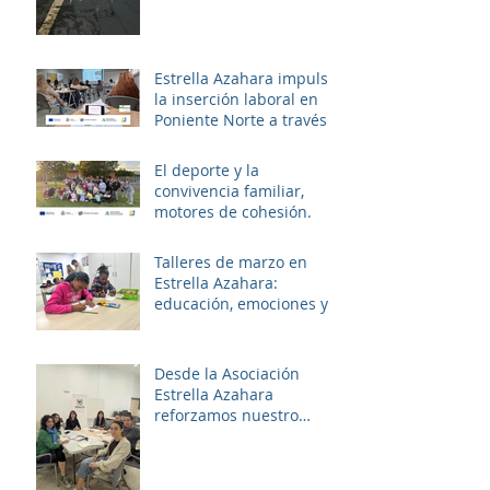
Estrella Azahara impulsa
la inserción laboral en
Poniente Norte a través
del proyecto ERACIS+
El deporte y la
convivencia familiar,
motores de cohesión.
Talleres de marzo en
Estrella Azahara:
educación, emociones y
diversión
Desde la Asociación
Estrella Azahara
reforzamos nuestro
compromiso con Las
Palmeras a través del
trabajo en red y la