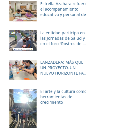
sociosanitario
Estrella Azahara refuerza
el acompañamiento
educativo y personal del
alumnado de los
institutos y colegios de la
zona.
La entidad participa en
las Jornadas de Salud y
en el foro “Rostros del
Cambio Social” dentro de
la estrategia ERACIS+
para mejorar la
LANZADERA: MÁS QUE
empleabilidad y el
UN PROYECTO, UN
bienestar de la zona.
NUEVO HORIZONTE PARA
LAS MUJERES DE LAS
PALMERAS
El arte y la cultura como
herramientas de
crecimiento