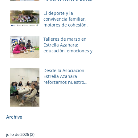
del proyecto ERACIS+
El deporte y la
convivencia familiar,
motores de cohesión.
Talleres de marzo en
Estrella Azahara:
educación, emociones y
diversión
Desde la Asociación
Estrella Azahara
reforzamos nuestro
compromiso con Las
Palmeras a través del
trabajo en red y la
participación activa en el
Plan Local.
Archivo
julio de 2026
(2)
2 entradas