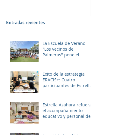
Entradas recientes
La Escuela de Verano
"Los vecinos de
Palmeras" pone el
broche final a un julio
lleno de aprendizaje,
convivencia y diversión.
Éxito de la estrategia
ERACIS+: Cuatro
participantes de Estrella
Azahara logran su
inserción en el sector
sociosanitario
Estrella Azahara refuerza
el acompañamiento
educativo y personal del
alumnado de los
institutos y colegios de la
zona.