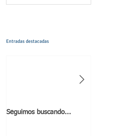
Entradas destacadas
Seguimos buscando...
Día de Andaluc