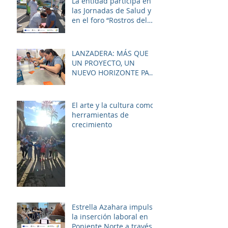
La entidad participa en
las Jornadas de Salud y
en el foro “Rostros del
Cambio Social” dentro de
la estrategia ERACIS+
para mejorar la
LANZADERA: MÁS QUE
empleabilidad y el
UN PROYECTO, UN
bienestar de la zona.
NUEVO HORIZONTE PARA
LAS MUJERES DE LAS
PALMERAS
El arte y la cultura como
herramientas de
crecimiento
Estrella Azahara impulsa
la inserción laboral en
Poniente Norte a través