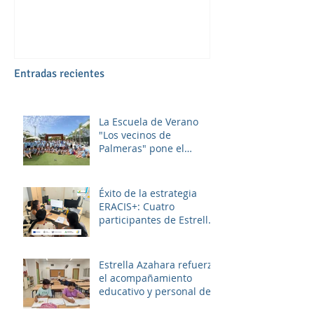
Entradas recientes
La Escuela de Verano
"Los vecinos de
Palmeras" pone el
broche final a un julio
lleno de aprendizaje,
convivencia y diversión.
Éxito de la estrategia
ERACIS+: Cuatro
participantes de Estrella
Azahara logran su
inserción en el sector
sociosanitario
Estrella Azahara refuerza
el acompañamiento
educativo y personal del
alumnado de los