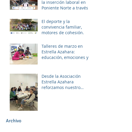
la inserción laboral en
Poniente Norte a través
del proyecto ERACIS+
El deporte y la
convivencia familiar,
motores de cohesión.
Talleres de marzo en
Estrella Azahara:
educación, emociones y
diversión
Desde la Asociación
Estrella Azahara
reforzamos nuestro
compromiso con Las
Palmeras a través del
trabajo en red y la
participación activa en el
Plan Local.
Archivo