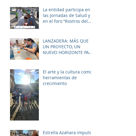
institutos y colegios de la
zona.
La entidad participa en
las Jornadas de Salud y
en el foro “Rostros del
Cambio Social” dentro de
la estrategia ERACIS+
para mejorar la
LANZADERA: MÁS QUE
empleabilidad y el
UN PROYECTO, UN
bienestar de la zona.
NUEVO HORIZONTE PARA
LAS MUJERES DE LAS
PALMERAS
El arte y la cultura como
herramientas de
crecimiento
Estrella Azahara impulsa