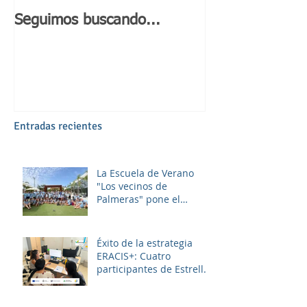
Seguimos buscando...
Día de Andaluc
Entradas recientes
La Escuela de Verano
"Los vecinos de
Palmeras" pone el
broche final a un julio
lleno de aprendizaje,
convivencia y diversión.
Éxito de la estrategia
ERACIS+: Cuatro
participantes de Estrella
Azahara logran su
inserción en el sector