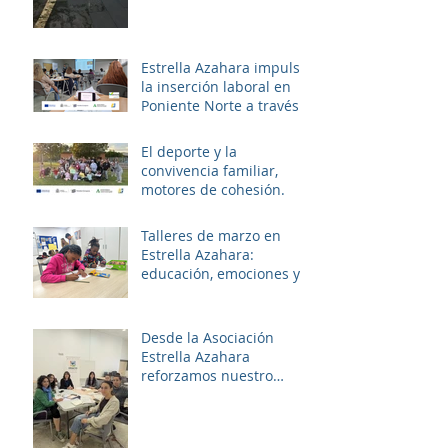
Estrella Azahara impulsa
la inserción laboral en
Poniente Norte a través
del proyecto ERACIS+
El deporte y la
convivencia familiar,
motores de cohesión.
Talleres de marzo en
Estrella Azahara:
educación, emociones y
diversión
Desde la Asociación
Estrella Azahara
reforzamos nuestro
compromiso con Las
Palmeras a través del
trabajo en red y la