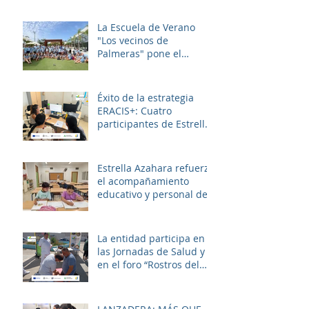
La Escuela de Verano
"Los vecinos de
Palmeras" pone el
broche final a un julio
lleno de aprendizaje,
convivencia y diversión.
Éxito de la estrategia
ERACIS+: Cuatro
participantes de Estrella
Azahara logran su
inserción en el sector
sociosanitario
Estrella Azahara refuerza
el acompañamiento
educativo y personal del
alumnado de los
institutos y colegios de la
zona.
La entidad participa en
las Jornadas de Salud y
en el foro “Rostros del
Cambio Social” dentro de
la estrategia ERACIS+
para mejorar la