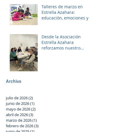
Talleres de marzo en
Estrella Azahara:
educación, emociones y
diversión
Desde la Asociación
Estrella Azahara
reforzamos nuestro
compromiso con Las
Palmeras a través del
trabajo en red y la
participación activa en el
Plan Local.
Archivo
julio de 2026
(2)
2 entradas
junio de 2026
(1)
1 entrada
mayo de 2026
(2)
2 entradas
abril de 2026
(3)
3 entradas
marzo de 2026
(1)
1 entrada
febrero de 2026
(3)
3 entradas
junio de 2025
(1)
1 entrada