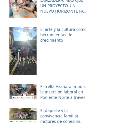
LANZADERA: MÁS QUE
empleabilidad y el
UN PROYECTO, UN
bienestar de la zona.
NUEVO HORIZONTE PARA
LAS MUJERES DE LAS
PALMERAS
El arte y la cultura como
herramientas de
crecimiento
Estrella Azahara impulsa
la inserción laboral en
Poniente Norte a través
del proyecto ERACIS+
El deporte y la
convivencia familiar,
motores de cohesión.