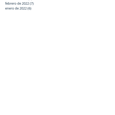
febrero de 2022
(7)
7 entradas
enero de 2022
(6)
6 entradas
diciembre de 2021
(5)
5 entradas
noviembre de 2021
(6)
6 entradas
octubre de 2021
(3)
3 entradas
septiembre de 2021
(5)
5 entradas
julio de 2021
(4)
4 entradas
junio de 2021
(8)
8 entradas
Buscar por tags
#SomosLaSalle
#StartNightCórdoba #GalaBenéfica
Asociación Estrella Azahara
curso 2018-19
lema
Síguenos