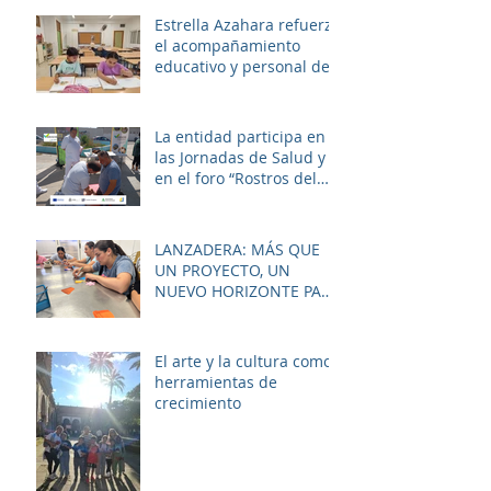
sociosanitario
Estrella Azahara refuerza
el acompañamiento
educativo y personal del
alumnado de los
institutos y colegios de la
zona.
La entidad participa en
las Jornadas de Salud y
en el foro “Rostros del
Cambio Social” dentro de
la estrategia ERACIS+
para mejorar la
LANZADERA: MÁS QUE
empleabilidad y el
UN PROYECTO, UN
bienestar de la zona.
NUEVO HORIZONTE PARA
LAS MUJERES DE LAS
PALMERAS
El arte y la cultura como
herramientas de
crecimiento