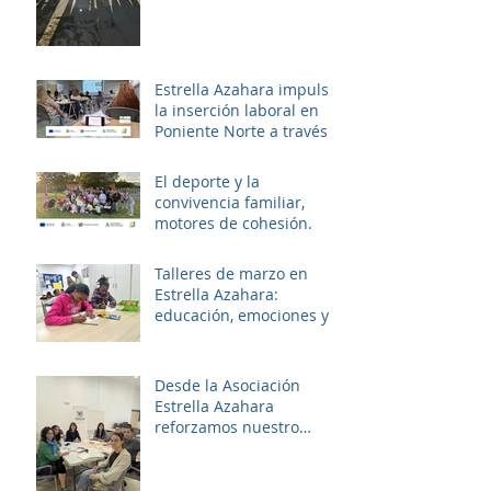
Estrella Azahara impulsa
la inserción laboral en
Poniente Norte a través
del proyecto ERACIS+
El deporte y la
convivencia familiar,
motores de cohesión.
Talleres de marzo en
Estrella Azahara:
educación, emociones y
diversión
Desde la Asociación
Estrella Azahara
reforzamos nuestro
compromiso con Las
Palmeras a través del
trabajo en red y la