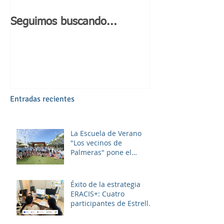
Seguimos buscando...
Día de Andaluc
Entradas recientes
La Escuela de Verano
"Los vecinos de
Palmeras" pone el
broche final a un julio
lleno de aprendizaje,
convivencia y diversión.
Éxito de la estrategia
ERACIS+: Cuatro
participantes de Estrella
Azahara logran su
inserción en el sector