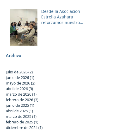
Desde la Asociación
Estrella Azahara
reforzamos nuestro
compromiso con Las
Palmeras a través del
trabajo en red y la
participación activa en el
Plan Local.
Archivo
julio de 2026
(2)
2 entradas
junio de 2026
(1)
1 entrada
mayo de 2026
(2)
2 entradas
abril de 2026
(3)
3 entradas
marzo de 2026
(1)
1 entrada
febrero de 2026
(3)
3 entradas
junio de 2025
(1)
1 entrada
abril de 2025
(1)
1 entrada
marzo de 2025
(1)
1 entrada
febrero de 2025
(1)
1 entrada
diciembre de 2024
(1)
1 entrada