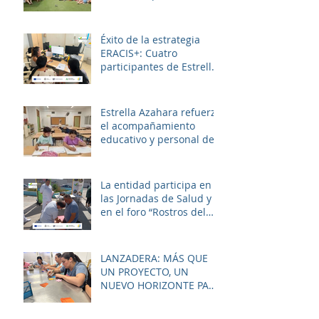
broche final a un julio
lleno de aprendizaje,
convivencia y diversión.
Éxito de la estrategia
ERACIS+: Cuatro
participantes de Estrella
Azahara logran su
inserción en el sector
sociosanitario
Estrella Azahara refuerza
el acompañamiento
educativo y personal del
alumnado de los
institutos y colegios de la
zona.
La entidad participa en
las Jornadas de Salud y
en el foro “Rostros del
Cambio Social” dentro de
la estrategia ERACIS+
para mejorar la
LANZADERA: MÁS QUE
empleabilidad y el
UN PROYECTO, UN
bienestar de la zona.
NUEVO HORIZONTE PARA
LAS MUJERES DE LAS
PALMERAS