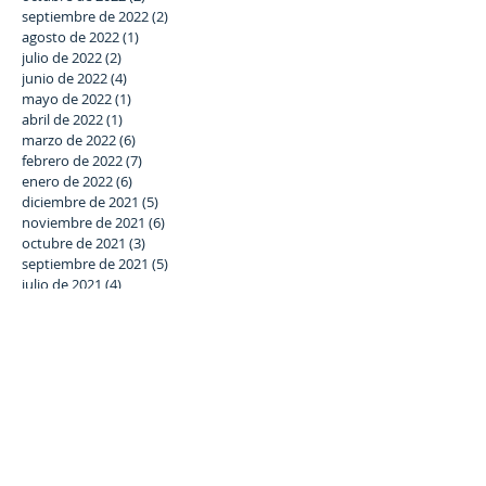
septiembre de 2022
(2)
2 entradas
agosto de 2022
(1)
1 entrada
julio de 2022
(2)
2 entradas
junio de 2022
(4)
4 entradas
mayo de 2022
(1)
1 entrada
abril de 2022
(1)
1 entrada
marzo de 2022
(6)
6 entradas
febrero de 2022
(7)
7 entradas
enero de 2022
(6)
6 entradas
diciembre de 2021
(5)
5 entradas
noviembre de 2021
(6)
6 entradas
octubre de 2021
(3)
3 entradas
septiembre de 2021
(5)
5 entradas
julio de 2021
(4)
4 entradas
junio de 2021
(8)
8 entradas
Buscar por tags
#SomosLaSalle
#StartNightCórdoba #GalaBenéfica
Asociación Estrella Azahara
curso 2018-19
lema