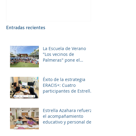
Entradas recientes
La Escuela de Verano
"Los vecinos de
Palmeras" pone el
broche final a un julio
lleno de aprendizaje,
convivencia y diversión.
Éxito de la estrategia
ERACIS+: Cuatro
participantes de Estrella
Azahara logran su
inserción en el sector
sociosanitario
Estrella Azahara refuerza
el acompañamiento
educativo y personal del
alumnado de los
institutos y colegios de la