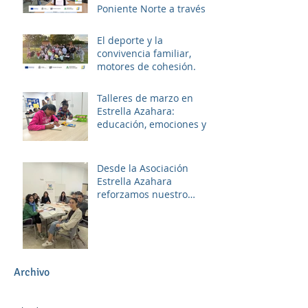
Poniente Norte a través
del proyecto ERACIS+
El deporte y la
convivencia familiar,
motores de cohesión.
Talleres de marzo en
Estrella Azahara:
educación, emociones y
diversión
Desde la Asociación
Estrella Azahara
reforzamos nuestro
compromiso con Las
Palmeras a través del
trabajo en red y la
participación activa en el
Plan Local.
Archivo