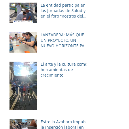
zona.
La entidad participa en
las Jornadas de Salud y
en el foro “Rostros del
Cambio Social” dentro de
la estrategia ERACIS+
para mejorar la
LANZADERA: MÁS QUE
empleabilidad y el
UN PROYECTO, UN
bienestar de la zona.
NUEVO HORIZONTE PARA
LAS MUJERES DE LAS
PALMERAS
El arte y la cultura como
herramientas de
crecimiento
Estrella Azahara impulsa
la inserción laboral en