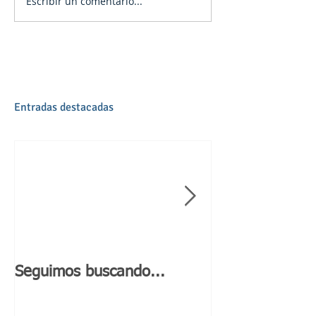
Escribir un comentario...
Entradas destacadas
Seguimos buscando...
Día de Andaluc