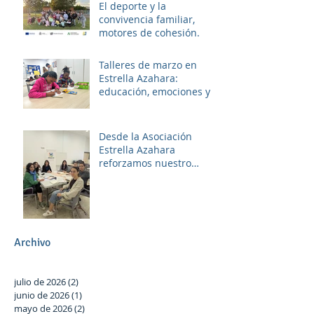
El deporte y la
convivencia familiar,
motores de cohesión.
Talleres de marzo en
Estrella Azahara:
educación, emociones y
diversión
Desde la Asociación
Estrella Azahara
reforzamos nuestro
compromiso con Las
Palmeras a través del
trabajo en red y la
participación activa en el
Plan Local.
Archivo
julio de 2026
(2)
2 entradas
junio de 2026
(1)
1 entrada
mayo de 2026
(2)
2 entradas