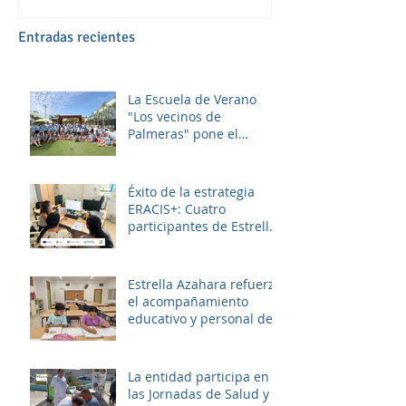
Entradas recientes
La Escuela de Verano
"Los vecinos de
Palmeras" pone el
broche final a un julio
lleno de aprendizaje,
convivencia y diversión.
Éxito de la estrategia
ERACIS+: Cuatro
participantes de Estrella
Azahara logran su
inserción en el sector
sociosanitario
Estrella Azahara refuerza
el acompañamiento
educativo y personal del
alumnado de los
institutos y colegios de la
zona.
La entidad participa en
las Jornadas de Salud y