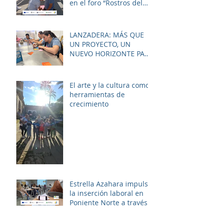
en el foro “Rostros del
Cambio Social” dentro de
la estrategia ERACIS+
para mejorar la
LANZADERA: MÁS QUE
empleabilidad y el
UN PROYECTO, UN
bienestar de la zona.
NUEVO HORIZONTE PARA
LAS MUJERES DE LAS
PALMERAS
El arte y la cultura como
herramientas de
crecimiento
Estrella Azahara impulsa
la inserción laboral en
Poniente Norte a través
del proyecto ERACIS+