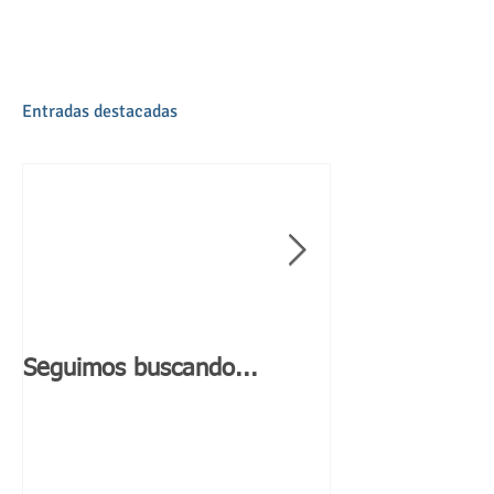
Entradas destacadas
Seguimos buscando...
Día de Andaluc