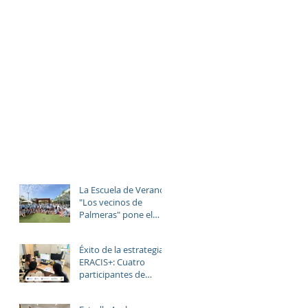
La Escuela de Verano
"Los vecinos de
Palmeras" pone el
broche final a un julio
lleno de aprendizaje,
Éxito de la estrategia
convivencia y
ERACIS+: Cuatro
diversión.
participantes de
Estrella Azahara
logran su inserción en