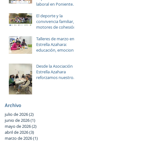
laboral en Poniente
Norte a través del
proyecto ERACIS+
El deporte y la
convivencia familiar,
motores de cohesión.
Talleres de marzo en
Estrella Azahara:
educación, emociones
y diversión
Desde la Asociación
Estrella Azahara
reforzamos nuestro
compromiso con Las
Palmeras a través del
trabajo en red y la
participación activa
Archivo
en el Plan Local.
julio de 2026
(2)
2 entradas
junio de 2026
(1)
1 entrada
mayo de 2026
(2)
2 entradas
abril de 2026
(3)
3 entradas
marzo de 2026
(1)
1 entrada