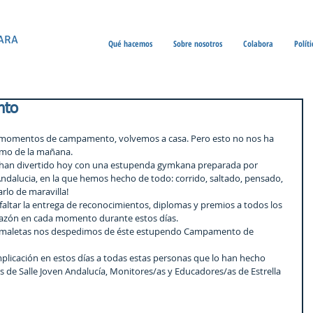
ARA
Qué hacemos
Sobre nosotros
Colabora
Polít
nto
momentos de campamento, volvemos a casa. Pero esto no nos ha 
imo de la mañana.
 han divertido hoy con una estupenda gymkana preparada por 
ndalucia, en la que hemos hecho de todo: corrido, saltado, pensado, 
arlo de maravilla!
altar la entrega de reconocimientos, diplomas y premios a todos los 
razón en cada momento durante estos días.
 las maletas nos despedimos de éste estupendo Campamento de 
licación en estos días a todas estas personas que lo han hecho 
s de Salle Joven Andalucía, Monitores/as y Educadores/as de Estrella 