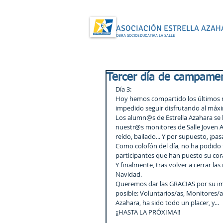
ASOCIACIÓN ESTRELLA AZAH
OBRA SOCIOEDUCATIVA LA SALLE
Tercer día de campame
Día 3:
Hoy hemos compartido los últimos 
impedido seguir disfrutando al máx
Los alumn@s de Estrella Azahara se
nuestr@s monitores de Salle Joven A
reído, bailado... Y por supuesto, ¡pas
Como colofón del día, no ha podido f
participantes que han puesto su co
Y finalmente, tras volver a cerrar
Navidad.
Queremos dar las GRACIAS por su imp
posible: Voluntarios/as, Monitores/a
Azahara, ha sido todo un placer, y...
¡¡HASTA LA PRÓXIMA!!