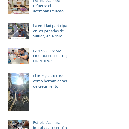
Estrella Azahara
el sector
refuerza el
sociosanitario
acompañamiento
educativo y personal
del alumnado de los
La entidad participa
institutos y colegios
en las Jornadas de
de la zona.
Salud y en el foro
“Rostros del Cambio
Social” dentro de la
LANZADERA: MÁS
estrategia ERACIS+
QUE UN PROYECTO,
para mejorar la
UN NUEVO
empleabilidad y el
HORIZONTE PARA LAS
bienestar de la zona.
MUJERES DE LAS
El arte y la cultura
PALMERAS
como herramientas
de crecimiento
Estrella Azahara
impulsa la inserción